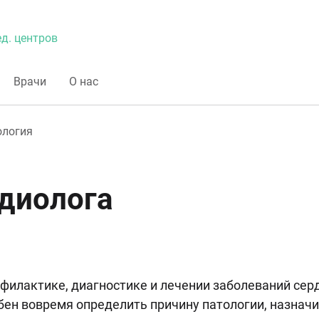
д. центров
Врачи
О нас
ология
диолога
офилактике, диагностике и лечении заболеваний сер
ен вовремя определить причину патологии, назначи