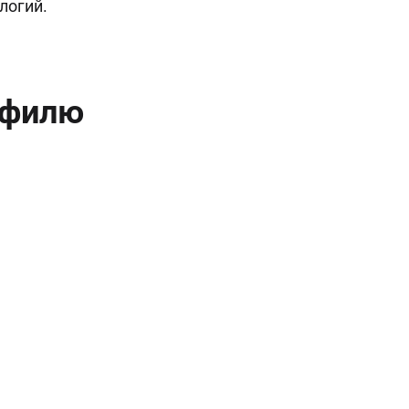
логий.
офилю