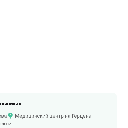
 клиниках
ова
Медицинский центр на Герцена
дской