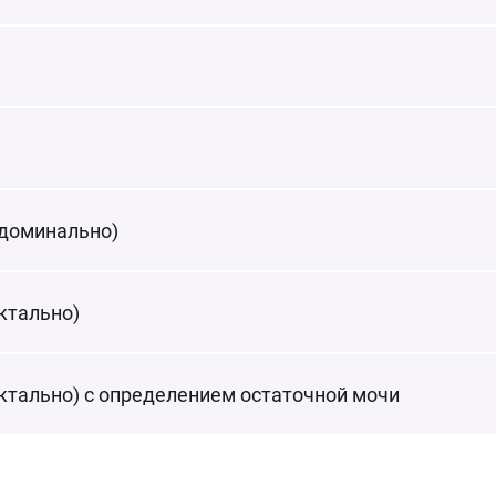
бдоминально)
ктально)
ктально) с определением остаточной мочи